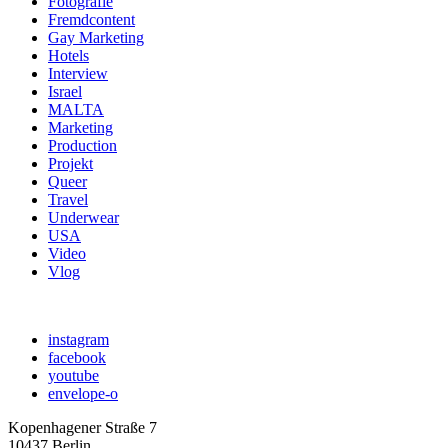
Fotografie
Fremdcontent
Gay Marketing
Hotels
Interview
Israel
MALTA
Marketing
Production
Projekt
Queer
Travel
Underwear
USA
Video
Vlog
instagram
facebook
youtube
envelope-o
Kopenhagener Straße 7
10437 Berlin